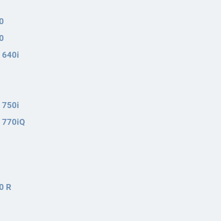
0
0
 640i
 750i
C 770iQ
0 R