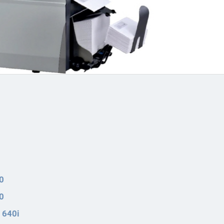
0
0
 640i